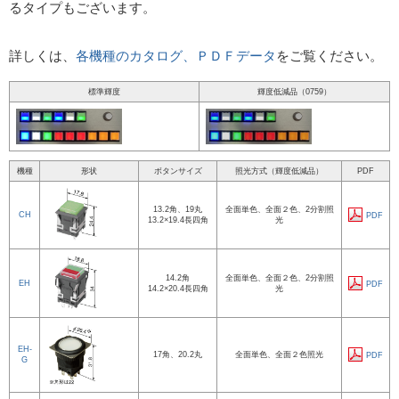
るタイプもございます。
詳しくは、
各機種のカタログ、ＰＤＦデータ
をご覧ください。
標準輝度
輝度低減品（0759）
機種
形状
ボタンサイズ
照光方式（輝度低減品）
PDF
13.2角、19丸
全面単色、全面２色、2分割照
CH
PDF
13.2×19.4長四角
光
14.2角
全面単色、全面２色、2分割照
EH
PDF
14.2×20.4長四角
光
EH-
17角、20.2丸
全面単色、全面２色照光
PDF
G