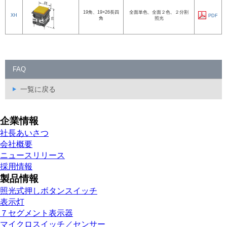
19角、19×26長四
全面単色、全面２色、２分割
XH
PDF
角
照光
FAQ
一覧に戻る
企業情報
社長あいさつ
会社概要
ニュースリリース
採用情報
製品情報
照光式押しボタンスイッチ
表示灯
７セグメント表示器
マイクロスイッチ／センサー