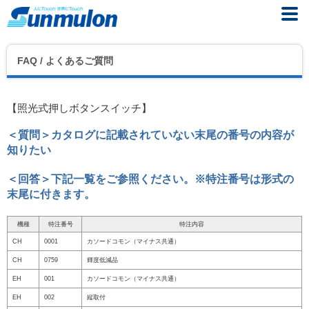
FAQ / よくあるご質問
【照光式押しボタンスイッチ】
＜質問＞カタログに記載されていない末尾の番号の内容が
知りたい
＜回答＞下記一覧をご参照ください。※特注番号は形式の
末尾に付きます。
機種
特注番号
特注内容
CH
0001
カソードコモン（マイナス共通）
CH
0759
輝度低減品
EH
001
カソードコモン（マイナス共通）
EH
002
縦取付