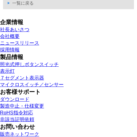
一覧に戻る
企業情報
社長あいさつ
会社概要
ニュースリリース
採用情報
製品情報
照光式押しボタンスイッチ
表示灯
７セグメント表示器
マイクロスイッチ／センサー
お客様サポート
ダウンロード
製造中止・仕様変更
RoHS指令対応
非該当証明依頼
お問い合わせ
販売ネットワーク