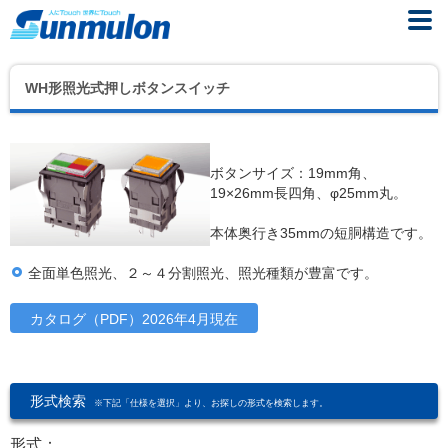
WH形照光式押しボタンスイッチ
ボタンサイズ：19mm角、
19×26mm長四角、φ25mm丸。
本体奥行き35mmの短胴構造です。
全面単色照光、２～４分割照光、照光種類が豊富です。
カタログ（PDF）2026年4月現在
形式検索
※下記「仕様を選択」より、お探しの形式を検索します。
形式：