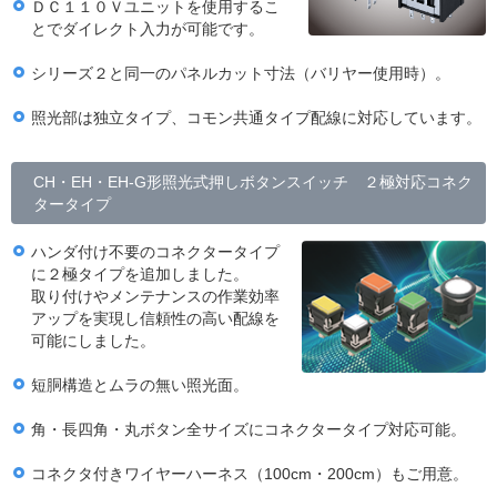
ＤＣ１１０Ｖユニットを使用するこ
とでダイレクト入力が可能です。
シリーズ２と同一のパネルカット寸法（バリヤー使用時）。
照光部は独立タイプ、コモン共通タイプ配線に対応しています。
CH・EH・EH-G形照光式押しボタンスイッチ ２極対応コネク
タータイプ
ハンダ付け不要のコネクタータイプ
に２極タイプを追加しました。
取り付けやメンテナンスの作業効率
アップを実現し信頼性の高い配線を
可能にしました。
短胴構造とムラの無い照光面。
角・長四角・丸ボタン全サイズにコネクタータイプ対応可能。
コネクタ付きワイヤーハーネス（100cm・200cm）もご用意。