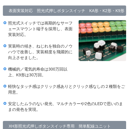
表面実装対応 照光式押しボタンスイッチ KA形・K2形・K9形
照光式スイッチでは画期的なサーフ
ェースマウント端子を採用し、表面
実装対応。
実装時の傾き、ねじれを独自のノウ
ハウで改善し、実装精度を飛躍的に
向上させました。
機械的／電気的寿命は300万回以
上、K9形は30万回。
軽快なタッチ感はクリック感ありとクリック感なしの２種類をご
用意。
安定したムラのない発光、マルチカラーや2色のLEDで思いのま
まの発色を実現。
XH形照光式押しボタンスイッチ専用 簡単配線ユニット