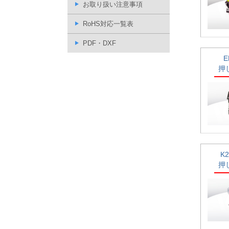
お取り扱い注意事項
RoHS対応一覧表
PDF・DXF
押
K
押