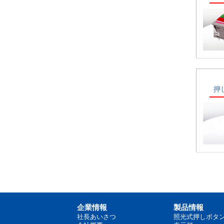
押
企業情報
製品情報
社長あいさつ
照光式押しボタ