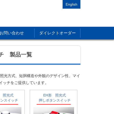
English
お問い合わせ
ダイレクトオーダー
チ 製品一覧
な照光方式、短胴構造や外観のデザイン性、マイ
イッチをご提供しています。
形 照光式
EH形 照光式
タンスイッチ
押しボタンスイッチ