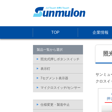
TOP
企業情報
製品一覧から選択
照
照光式押しボタンスイッチ
表示灯
サンミュ
7セグメント表示器
クロスイ
マイクロスイッチ/センサー
押
仕様変更・製造中止