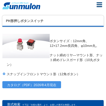
PH形押しボタンスイッチ
ボタンサイズ：12mm角、
12×17.2mm長四角、φ10mm丸。
ナット締めリヤ―マウント形、ナッ
ト締めドレスガード形（10丸ボタ
ン）
スナップインフロントマウント形（12角ボタン）
カタログ（PDF）2026年4月現在
形式検索
※下記「仕様を選択」より、お探しの形式を検索します。