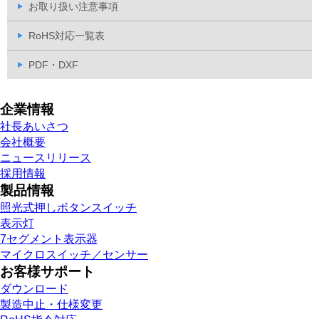
お取り扱い注意事項
RoHS対応一覧表
PDF・DXF
企業情報
社長あいさつ
会社概要
ニュースリリース
採用情報
製品情報
照光式押しボタンスイッチ
表示灯
7セグメント表示器
マイクロスイッチ／センサー
お客様サポート
ダウンロード
製造中止・仕様変更