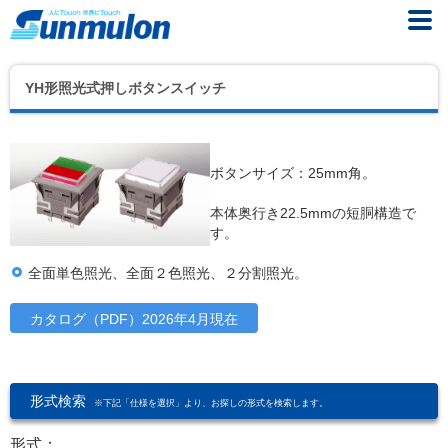
YH形照光式押しボタンスイッチ
ボタンサイズ：25mm角。
本体奥行き22.5mmの短胴構造で
す。
全面単色照光、全面２色照光、２分割照光。
カタログ（PDF）2026年4月現在
形式検索
※下記「仕様を選択」より、お探しの形式を検索します。
形式：