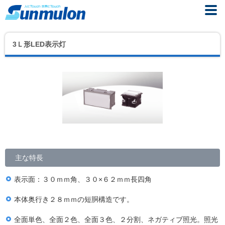
3Ｌ形LED表示灯
主な特長
表示面：３０ｍｍ角、３０×６２ｍｍ長四角
本体奥行き２８ｍｍの短胴構造です。
全面単色、全面２色、全面３色、２分割、ネガティブ照光。照光