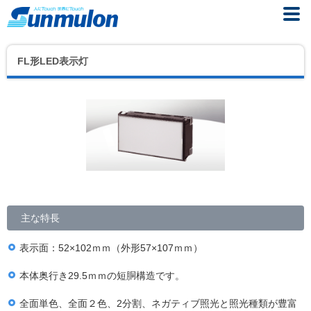
FL形LED表示灯
主な特長
表示面：52×102ｍｍ（外形57×107ｍｍ）
本体奥行き29.5ｍｍの短胴構造です。
全面単色、全面２色、2分割、ネガティブ照光と照光種類が豊富