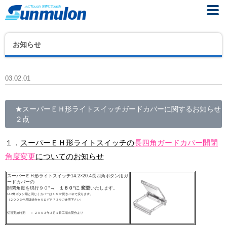
お知らせ
03.02.01
★スーパーＥＨ形ライトスイッチガードカバーに関するお知らせ
２点
１．
スーパーＥＨ形ライトスイッチの
長四角ガードカバー開閉
角度変更
についてのお知らせ
スーパーＥＨ形ライトスイッチ14.2×20.4長四角ボタン用ガ
ードカバーの
開閉角度を現行９０°
→ １８０°に 変更
いたします。
14.2角ボタン用と同じくカバーは１８０°開きバネで戻ります。
（２００３年度版総合カタログＰ７３をご参照下さい）
切替実施時期 ： ２００３年３月１日工場出荷分より