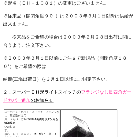
※形名（ＥＨ－１０８１）の変更はございません。
※従来品（開閉角度９０°）は２００３年３月１日以降は供給が
出来ません。
従来品をご希望の場合は２００３年２月２８日出荷に間に
合うようご注文下さい。
※２００３年３月１日以前にご注文で新規品（開閉角度１８
０°）をご希望の際は
納期(工場出荷日）を３月１日以降にご指定下さい。
２．
スーパーＥＨ形ライトスイッチの
フランジなし長四角ガー
ドカバー追加
のお知らせ
スーパーＥＨ形ライトスイッチ フランジな
し（基板取付け用）
ガードカバーに
14.2×20.4長四角ボタン用を
追加発売
いたしま
す。
形名：ＥＨ－３４０９－□ □内Ｋ（黒）ま