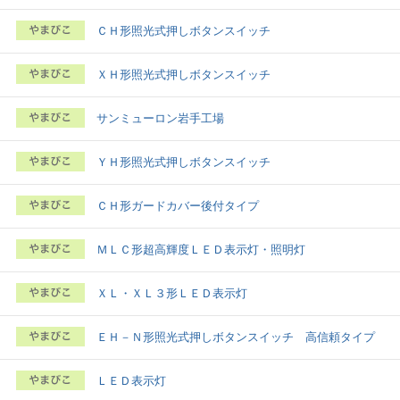
ＣＨ形照光式押しボタンスイッチ
ＸＨ形照光式押しボタンスイッチ
サンミューロン岩手工場
ＹＨ形照光式押しボタンスイッチ
ＣＨ形ガードカバー後付タイプ
ＭＬＣ形超高輝度ＬＥＤ表示灯・照明灯
ＸＬ・ＸＬ３形ＬＥＤ表示灯
ＥＨ－Ｎ形照光式押しボタンスイッチ 高信頼タイプ
ＬＥＤ表示灯