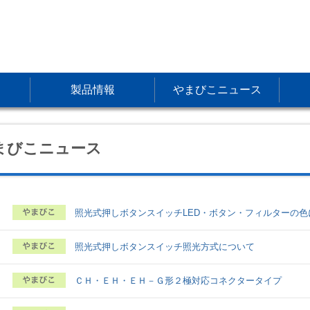
製品情報
やまびこニュース
まびこニュース
照光式押しボタンスイッチLED・ボタン・フィルターの色
照光式押しボタンスイッチ照光方式について
ＣＨ・ＥＨ・ＥＨ－Ｇ形２極対応コネクタータイプ