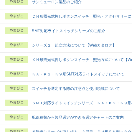
サンミューロン製品のご紹介
ＣＨ形照光式押しボタンスイッチ 照光・アクセサリーに
SMT対応ライトスイッチシリーズのご紹介
シリーズ２ 組立方法について【Webカタログ】
ＸＨ形照光式押しボタンスイッチ 照光方式について【W
ＫＡ・Ｋ２・Ｋ９形SMT対応ライトスイッチについて
スイッチを選定する際の注意点と使用領域について
ＳＭＴ対応ライトスイッチシリーズ ＫＡ・Ｋ２・Ｋ９
配線種類から製品選定ができる選定チャートのご案内
省配線シリーズの取り組み ３回目 ＣＨ形ＥＨ形コネク